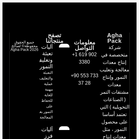
Agha
تصفح
Pack
منتجاتنا
معلومات
جميع الحقوق
آليات
محفوظة© لصالح
شركة
التواصل
Agha Pack 2026
تعبئة
+1 619 902
متخصصة في
وتغليف
3380
إنتاج معدات
التمور
معالجة وتعليب
التعبئة
+90 553 733
التمور وإنتاج
والتغليف
37 28
عملية
معدات
مهمة
مشتقات التمر
للغاية
( الصناعات
للحفاظ
على
التحويلية ) التي
التمور بعد
تعتمد أساسا
المعالجة
على محصول
آليات
التمور ، مثل
فرز
معدات إنتاج