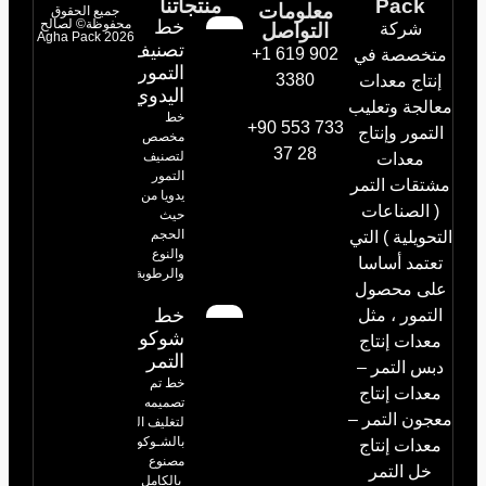
Pack
منتجاتنا
معلومات
جميع الحقوق
خط
محفوظة© لصالح
شركة
التواصل
Agha Pack 2026
تصنيف
+1 619 902
متخصصة في
التمور
3380
إنتاج معدات
اليدوي
معالجة وتعليب
خط
+90 553 733
التمور وإنتاج
مخصص
37 28
لتصنيف
معدات
التمور
مشتقات التمر
يدويا من
( الصناعات
حيث
الحجم
التحويلية ) التي
والنوع
تعتمد أساسا
والرطوبة
على محصول
خط
التمور ، مثل
شوكولاته
معدات إنتاج
التمر
دبس التمر –
خط تم
معدات إنتاج
تصميمه
معجون التمر –
لتغليف التمور
بالشـوكولا،
معدات إنتاج
مصنوع
خل التمر
بالكامل من