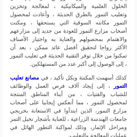
الحلول العلمية والميكانيكية ، لمعالجة وتخزين
وتعليب التمور بالطرق الحديثة ، وأعادت لمحصول
التمور مكانته السوقية التي يستحقها ، ومكنت
أصحاب مزارع التمور للعودة من جديد إلى مزارعهم
والاهتمام بمحصولهم والعناية به واختيار الأصناف
الأكثر رواجا لتحقيق أفضل عائد ممكن ، بعد أن
تمكنوا من خلال توفر التقنية الحديثة في تعليب التمور
، إلى الوصول إلى أكبر عدد من المستهلكين.
كذلك أسهمت المكننة وبكل تأكيد ، في
مصانع تعليب
التمور
، إلى إيجاد آلاف فرص العمل والوظائف
للشباب والفتيات ، من أبناء المناطق المنتجة
لمحصول التمور ، مما أنعكس إيجابيا على أصحاب
مزارع التمور، الذين ابتدأوا في الاستعانة بخريجي
جامعات الهندسة الزراعية ، للعناية بأشجار نخيل التمر
ومراحل الإثمار، وذلك لمواكبة التطور الهائل في
عمليات المعالجة والتعليب.