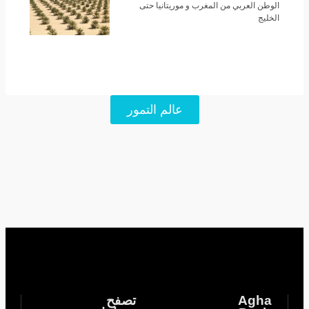
الوطن العربي من المغرب و موريتانيا حتى
الخليج
عالم التمور
Agha
تصفح