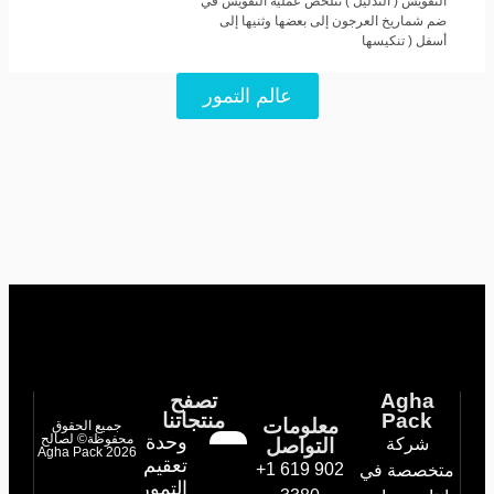
التقويس ( التذليل ) تتلخص عملية التقويس في
ضم شماريخ العرجون إلى بعضها وثنيها إلى
أسفل ( تنكيسها
عالم التمور
Agha
تصفح
Pack
منتجاتنا
معلومات
جميع الحقوق
وحدة
محفوظة© لصالح
شركة
التواصل
Agha Pack 2026
تعقيم
+1 619 902
متخصصة في
التمور