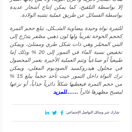
إلا بواسطة التلقيح، كما يمكن إنتاج أشجار عديدة
بواسطة الفسائل عن طريق عملية تشبه الولادة.
للثمرة نواة وحيدة بيضاوية الشــكل، تبلغ حجم الثمرة
كحجم الخوخة تقريباً ولها لون ذهبي مصّفر يتدرّج إلى
البني المحمّر وهي ذات شكل طري وممتلئ، ويمكن
تخفيض نسبة الماء في التمور إلى 20 % وذلك إما
طبيعياً أو صناعياً وتتم العملية الأخيرة بغمر المحصول
في محلول هيدروكسيد الصوديوم المغلي، ويمكن
ترك النواة داخل التمور حيث تأخذ حجماً يبلغ 15 %
من حجم الثمرة فيعطيها شكلاً دائرياً جذاباً، أو نزعها
ليصبح مظهرها غائراً
…….للمزيد
شارك عبر وسائل التواصل الإجتماعي: