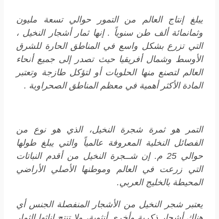
يبلغ إنتاج العالم من التمور حوالي تسعة مليون
وثمانمائة ألف طن سنوياً . إنها ثمار أشجار النخيل ،
التي تزرع بشكل واسع في المناطق الحارة للشرق
الأوسط وشمال أفريقيا حيث تصدر إلى جميع أنحاء
العالم لتصنع منها الحلويات أو لتؤكل طازجة وتعتبر
المادة الأكثر أهمية في معظم المناطق الصحراوية .
التمر هو ثمرة شجرة النخيل، الذي هو نوع من
الفصائل النخلية المعروفة عالمياً والتي يبلغ طولها
حوالي 25 م. إن شــجرة النخيل من أقدم النباتات
التي زرعت في العالم وموطنها الأصلي الأراضي
المحيطة بالخليج العربي.
يعتبر شجر النخيل من الأشجار المنفصلة الجنس أي
هناك أشجار ذكرية وأخرى أنثوية، ولا تنتج إناثها الثمار