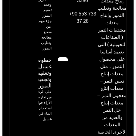
3380
إنتاج معدات
وحدة
معالجة وتعليب
تعقيم
+90 553 733
التمور وإنتاج
التمور
37 28
جزء مهم
معدات
من
مشتقات التمر
مصنع
( الصناعات
معالجة
وتعليب
التحويلية ) التي
التمور
تعتمد أساسا
على محصول
خطوط
غسيل
التمور ، مثل
وتعقيم
معدات إنتاج
وتجفيف
دبس التمر –
التمور
معدات إنتاج
على الرغم
معجون التمر –
من تعارض
معدات إنتاج
الآراء حول
استخدام
خل التمر
الماء في
والعديد من
غسيل
المعدات
الأخرى الخاصة