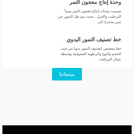
وحدة إنتاج معجون التمر
صممت وحدات إنتاج معجون التمر بمبدأ
الترطيب والعزل ، بحيث يتم نقل التمور عبر
سير متحرك إلى
خط تصنيف التمور اليدوي
خط مخصص لتصنيف التمور يدويا من حيث
الحجم والنوع والرطوبة العشوائية بواسطة
عمال المراقبة ،
منتجاتنا