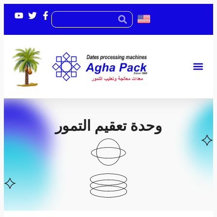
عالم التمور
أسئلة شائعة
فاكهة المحبين
وحدة تعقيم التمور