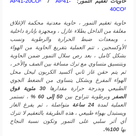
حاويات تعقيم التمور:
AP41-
/
AP41-20CO²
40CO²
حاوية تعقيم التمور ، حاوية معدنية محكمة الإغلاق
مغلفة من الداخل بطلاء عازل ، ومجهزة بإنارة داخلية
، وبمعدات ضبط الحرارة والرطوبة ونسب
الأوكسجين ، تتم العملية بتفريغ الحاوية من الهواء
بشكل كامل ، بعد رص سلال التمور ضمن الحاوية
وبتنسيق متساوي مع ترك مسافة بين الصف والأخر ،
ثم يتم حقن غاز ثاني أكسيد الكربون ليحل محل
الهواء المفرغ وبشكل يتساوى من الضغط الجوي
الطبيعي وبدرجة حرارة مقدارها
30 مئوية فوق
الصفر
وبرطوبة تتراوح بين
50 إلى 60 %
، تستمر
العملية لمدة
24 ساعة
متواصلة ، ثم يفرغ الغاز
ويستبدل بهواء طبيعي ، هذه الطريقة بالتعقيم لا تترك
أي أثر سلبي على التمور وتكون نسبة النجاح
بها
100%.