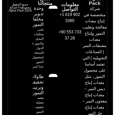
Pack
منتجاتنا
معلومات
جميع الحقوق
وحدة
محفوظة© لصالح
شركة
التواصل
Agha Pack 2026
تدوير
+1 619 902
متخصصة في
مخلفات
3380
إنتاج معدات
التمور
معالجة وتعليب
تعتبر
+90 553 733
التمور وإنتاج
مخلفات
37 28
النخيل
معدات
والتمور في
مشتقات التمر
الدول
( الصناعات
المنتجة
لمحصول
التحويلية ) التي
التمور
تعتمد أساسا
عبئا كبيراً
على محصول
طاولات
التمور ، مثل
تجفيف
معدات إنتاج
وترتيب
دبس التمر –
التمور
معدات إنتاج
يقصد
معجون التمر –
بعملية
معدات إنتاج
تجفيف
التمور
خل التمر